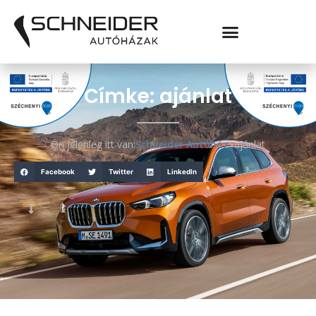
Címke: ajánlat
Ön jelenleg itt van:
Schneider Autóház
ajánlat
>
Facebook
Twitter
LinkedIn