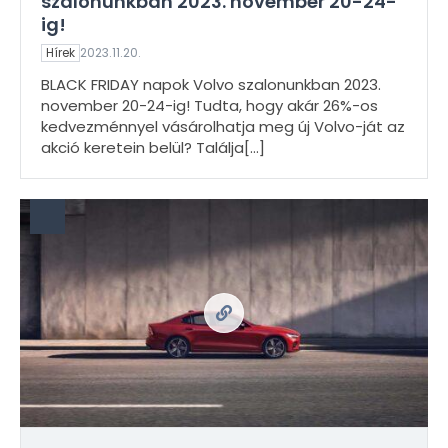
szalonunkban 2023. november 20-24-
ig!
Hírek
2023.11.20.
BLACK FRIDAY napok Volvo szalonunkban 2023.
november 20-24-ig! Tudta, hogy akár 26%-os
kedvezménnyel vásárolhatja meg új Volvo-ját az
akció keretein belül? Találja
[…]