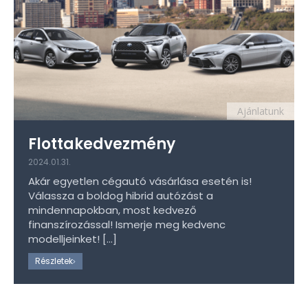
Ajánlatunk
Flottakedvezmény
2024.01.31.
Akár egyetlen cégautó vásárlása esetén is!
Válassza a boldog hibrid autózást a
mindennapokban, most kedvező
finanszírozással! Ismerje meg kedvenc
modelljeinket!
[…]
Részletek