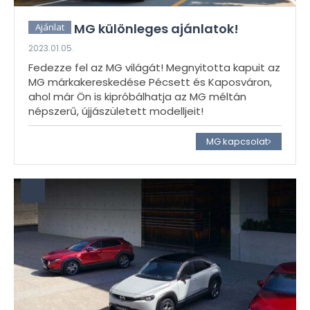
MG különleges ajánlatok!
Ajánlat
2023.01.05.
Fedezze fel az MG világát! Megnyitotta kapuit az
MG márkakereskedése Pécsett és Kaposváron,
ahol már Ön is kipróbálhatja az MG méltán
népszerű, újjászületett modelljeit!
MG kapcsolat