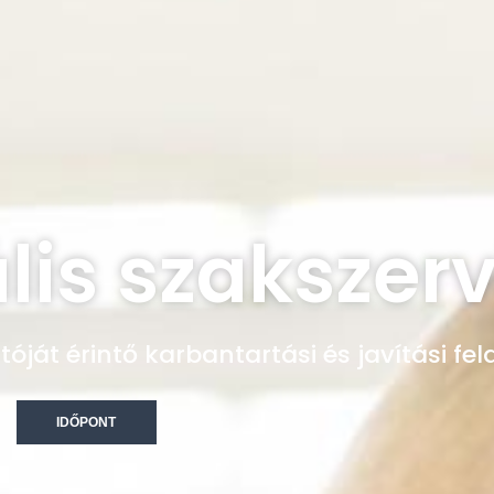
lis szakszerv
ját érintő karbantartási és javítási fel
IDŐPONT