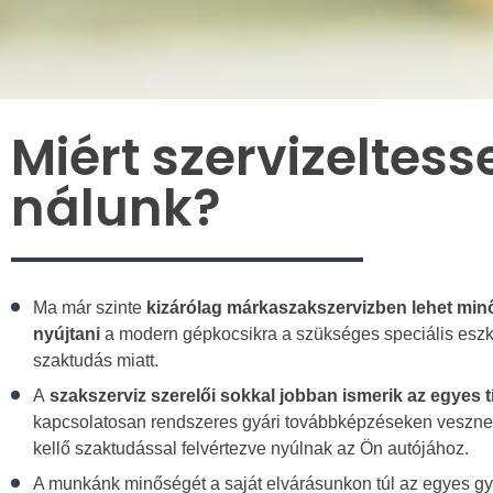
Miért szervizeltess
nálunk?
Ma már szinte
kizárólag márkaszakszervizben lehet minő
nyújtani
a modern gépkocsikra a szükséges speciális esz
szaktudás miatt.
A
szakszerviz szerelői sokkal jobban ismerik az egyes 
kapcsolatosan rendszeres gyári továbbképzéseken vesznek
kellő szaktudással felvértezve nyúlnak az Ön autójához.
A munkánk minőségét a saját elvárásunkon túl az egyes gyá