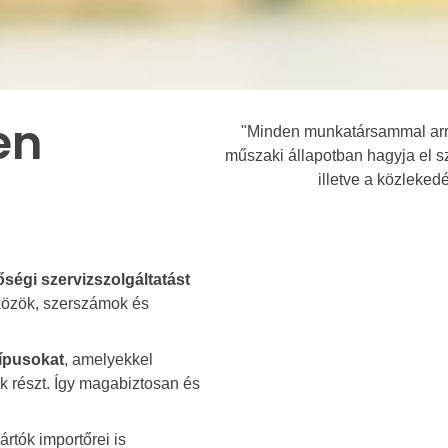
en
"Minden munkatársammal arra
műszaki állapotban hagyja el s
illetve a közleked
ségi szervizszolgáltatást
közök, szerszámok és
típusokat
, amelyekkel
 részt. Így magabiztosan és
rtók importőrei is