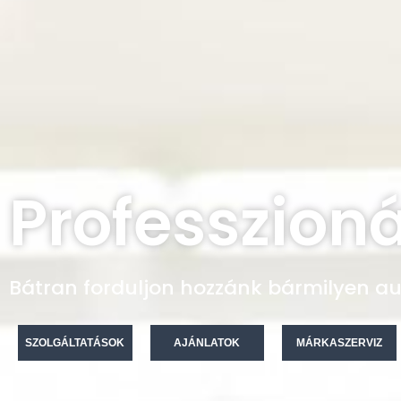
Professzioná
Bátran forduljon hozzánk bármilyen autó
SZOLGÁLTATÁSOK
AJÁNLATOK
MÁRKASZERVIZ