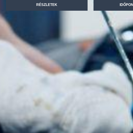
RÉSZLETEK
IDŐPO