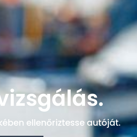
vizsgálás.
ében ellenőriztesse autóját.