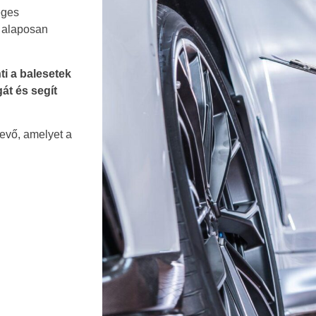
eges
 alaposan
i a balesetek
át és segít
evő, amelyet a