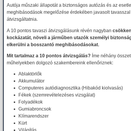
Autója műszaki állapotát a biztonságos autózás és az esetl
meghibásodások megelőzése érdekében javasolt tavasszal
átvizsgáltatnia.
A 10 pontos tavaszi átvizsgálásunk révén nagyban
csökkent
kockázatát, növeli a járműben utazók személyi biztonság
elkerülni a bosszantó meghibásodásokat.
Mit tartalmaz a 10 pontos átvizsgálás?
Íme néhány összet
műhelyekben dolgozó szakembereink ellenőriznek:
Ablaktörlők
Akkumulátor
Computeres autódiagnosztika (Hibakód kiolvasás)
Fékek (szemrevételezéses vizsgálat)
Folyadékok
Gumiabroncsok
Klímarendszer
Kürt
Világítás