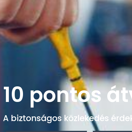
10 pontos át
A biztonságos közlekedés érdek